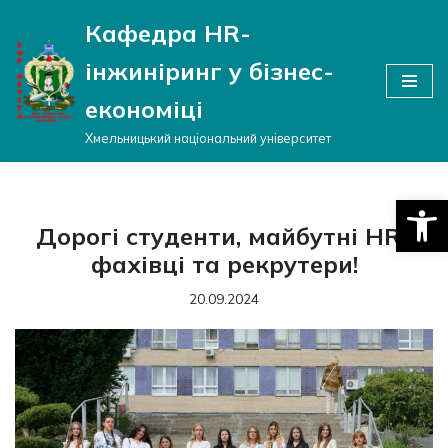
Кафедра HR-
Перейти
інжиніринг у бізнес-
до
вмісту
економіці
Хмельницький національний університет
Відкри
Дорогі студенти, майбутні HR-
фахівці та рекрутери!
20.09.2024