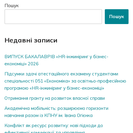
Пошук
Пошук
Недавні записи
ВИПУСК БАКАЛАВРІВ «HR-інжиніринг у бізнес-
економіці» 2026
Підсумки здачі атестаційного екзамену студентами
спеціальності 051 «Економіка» за освітньо-професійною
програмою «HR-інжиніринг у бізнес-економіці»
Отримання гранту на розвиток власної справи
Академічна мобільність: розширюємо горизонти
навчання разом із КПНУ ім. Івана Огієнка
Конфлікт як ресурс розвитку: нові підходи до
ефективної комунікації та управління