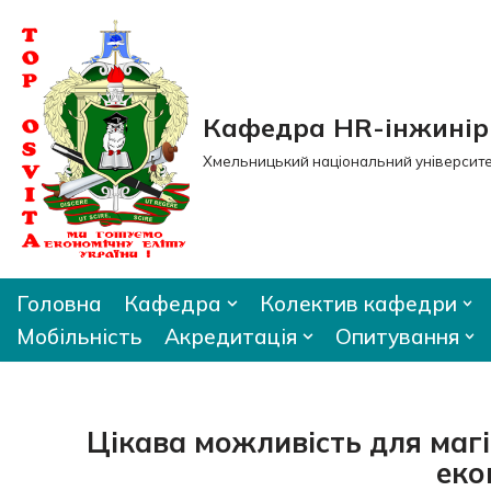
Перейти
до
вмісту
Кафедра HR-інжиніри
Хмельницький національний університ
Головна
Кафедра
Колектив кафедри
Мобільність
Акредитація
Опитування
Цікава можливість для магі
еко