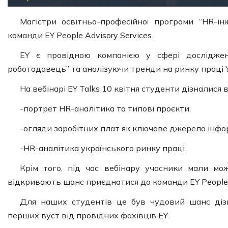
Магістри освітньо-професійної програми “HR-інж
команди EY People Advisory Services.
EY є провідною компанією у сфері дослідже
роботодавець” та аналізуючи тренди на ринку праці У
На вебінарі EY Talks 10 квітня студенти дізналися
-портрет HR-аналітика та типові проєкти;
-огляди заробітних плат як ключове джерело інфор
-HR-аналітика українського ринку праці.
Крім того, під час вебінару учасники мали мо
відкривають шанс приєднатися до команди EY People A
Для наших студентів це був чудовий шанс дізн
перших вуст від провідних фахівців EY.