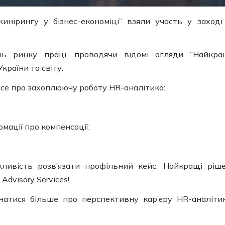
инірингу у бізнес-економіці” взяли участь у заході
нь ринку праці, проводячи відомі огляди “Найкр
країни та світу.
 все про захоплюючу роботу HR-аналітика:
мації про компенсації;
жливість розв’язати профільний кейс. Найкращі ріш
dvisory Services!
атися більше про перспективну кар’єру HR-аналіти