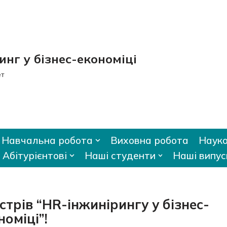
нг у бізнес-економіці
ет
Навчальна робота
Виховна робота
Науко
Абітурієнтові
Наші студенти
Наші випус
стрів “HR-інжинірингу у бізнес-
номіці”!