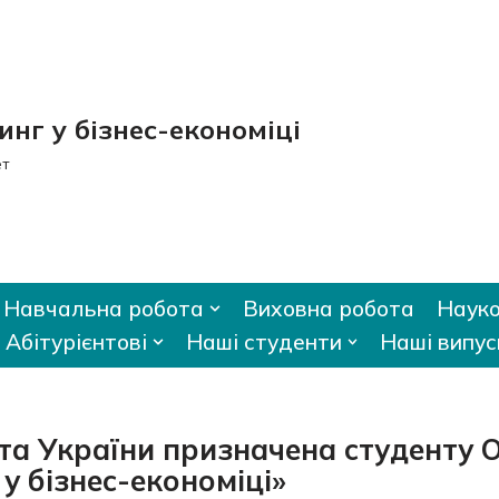
нг у бізнес-економіці
ет
Навчальна робота
Виховна робота
Науко
Абітурієнтові
Наші студенти
Наші випус
та України призначена студенту 
у бізнес-економіці»