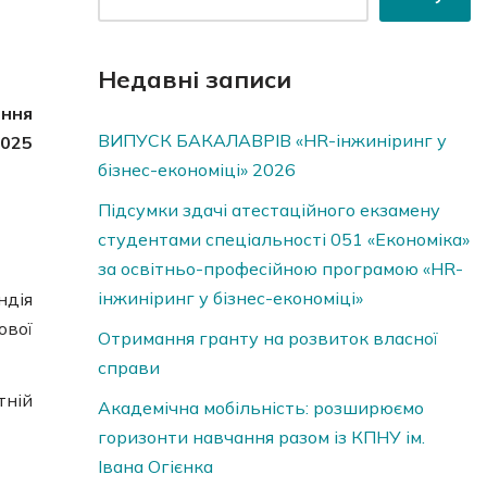
Недавні записи
ення
ВИПУСК БАКАЛАВРІВ «HR-інжиніринг у
2025
бізнес-економіці» 2026
Підсумки здачі атестаційного екзамену
студентами спеціальності 051 «Економіка»
за освітньо-професійною програмою «HR-
інжиніринг у бізнес-економіці»
ндія
ової
Отримання гранту на розвиток власної
справи
ній
Академічна мобільність: розширюємо
горизонти навчання разом із КПНУ ім.
Івана Огієнка