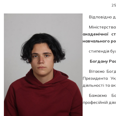
25
Відповідно 
Міністерства
академічної с
навчального ро
стипендія бу
Богдану Рас
Вітаємо Бог
Президента Укр
діяльності та ак
Бажаємо Бо
професійній дія