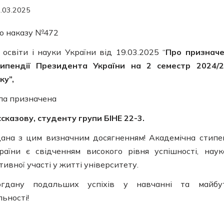
.03.2025
до наказу №472
 освіти і науки України від 19.03.2025 “
Про признач
типендії Президента України на 2 семестр 2024/
ку”,
ла призначена
сказову, студенту групи БІНЕ 22-3.
дана з цим визначним досягненням! Академічна стипе
аїни є свідченням високого рівня успішності, наук
тивної участі у житті університету.
гдану подальших успіхів у навчанні та майбут
льності!