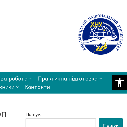
Відкри
ва робота
Практична підготовка
кники
Контакти
ОП
Пошук
Пошук