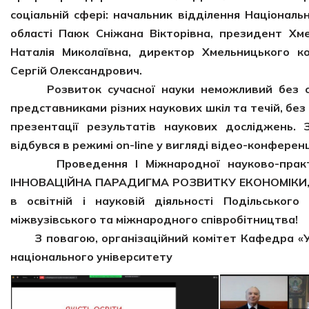
соціальній сфері: начальник відділення Націонал
області Паюк Сніжана Вікторівна, президент Хме
Наталія Миколаївна, директор Хмельницького ко
Сергій Олександрович.
Розвиток сучасної науки неможливий без обмі
представниками різних наукових шкіл та течій, без
презентації результатів наукових досліджень
відбувся в режимі on-line у вигляді відео-конфере
Проведення І Міжнародної науково-практич
ІННОВАЦІЙНА ПАРАДИГМА РОЗВИТКУ ЕКОНОМІКИ, 
в освітній і науковій діяльності Подільськог
міжвузівського та міжнародного співробітництва!
З повагою, організаційний комітет Кафедра
«
національного університету