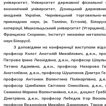
університет, Університет державної фіскальної 
економічний університет, Донецький державний
академія України, Чернівецький торговельно-е
прикладних наук, (м. Таллінн, Естонія), Білору
коперації, Мішкольцьський університет (Угорщина)
Франциска Скорини», Інститут механіки металополі
наук Білорусії.
З доповідями на конференції виступали відомі н
професор Колот Анатолій Михайлович, д.е.н., про
Петрова Ірина Леонідівна, д.е.н., професор Шауль
Тетяна Адамівна, д.е.н., професор Назарова Га
Анатоліївна, д.е.н., професор Шушпанов Дмитро Геор
професор Антонюк Валентина Полікарпівна, д.е.
професор Цимбалюк Світлана Олексіївна, д.е.н.,
Семикіна Марина Валентинівна, к.е.н., доцент Гребі
Дмитрівна, д.е.н., професор Лебедєв Ігор Василь
професор Ведерніков Михайло Данилович. Також до