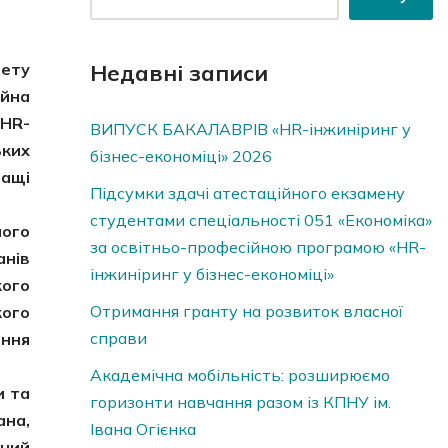
тету
Недавні записи
йна
HR-
ВИПУСК БАКАЛАВРІВ «HR-інжиніринг у
ьких
бізнес-економіці» 2026
ращі
Підсумки здачі атестаційного екзамену
студентами спеціальності 051 «Економіка»
ного
за освітньо-професійною програмою «HR-
анів
інжиніринг у бізнес-економіці»
ого
Отримання гранту на розвиток власної
ого
справи
ння
Академічна мобільність: розширюємо
и та
горизонти навчання разом із КПНУ ім.
ана,
Івана Огієнка
ьний