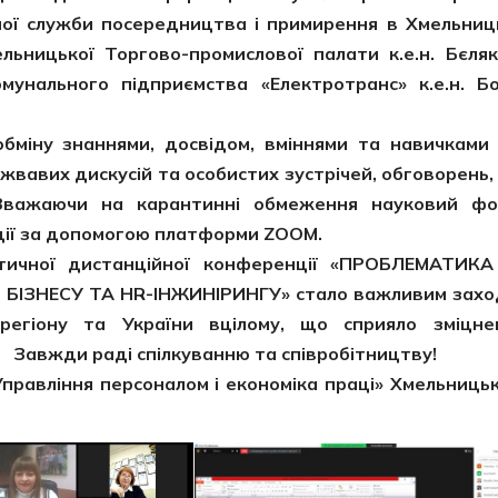
ьної служби посередництва і примирення в Хмельниц
льницької Торгово-промислової палати к.е.н. Бєля
мунального підприємства «Електротранс» к.е.н. Б
ну знаннями, досвідом, вміннями та навичками 
 жвавих дискусій та особистих зустрічей, обговорень,
. Зважаючи на карантинні обмеження науковий ф
нції за допомогою платформи ZOOM.
ної дистанційної конференції
«ПРОБЛЕМАТИКА
БІЗНЕСУ ТА HR-ІНЖИНІРИНГУ»
стало важливим зах
о регіону та України вцілому, що сприяло зміцн
 Завжди раді спілкуванню та співробітництву!
Управління персоналом і економіка праці»
Хмельницьк