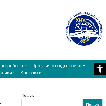
Відкри
ва робота
Практична підготовка
кники
Контакти
Пошук
А
Пошук