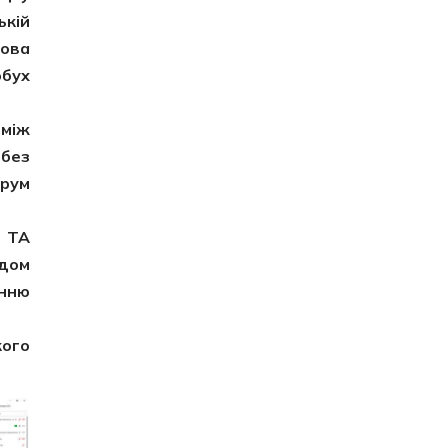
ькій
кова
обух
між
 без
орум
 ТА
одом
енню
ого