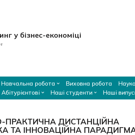
нг у бізнес-економіці
ет
Навчальна робота
Виховна робота
Науко
Абітурієнтові
Наші студенти
Наші випус
О-ПРАКТИЧНА ДИСТАНЦІЙНА
А ТА ІННОВАЦІЙНА ПАРАДИГМ