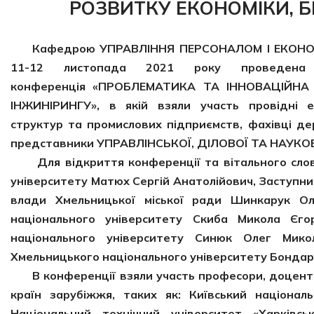
РОЗВИТКУ ЕКОНОМІКИ, Б
Кафедрою
УПРАВЛІННЯ ПЕРСОНАЛОМ І ЕКОНО
11-12 листопада 2021 року проведена І
конференція
«ПРОБЛЕМАТИКА ТА ІННОВАЦІЙНА 
ІНЖИНІРИНГУ»
, в якій взяли участь провідні ек
структур та промислових підприємств, фахівці де
представники УПРАВЛІНСЬКОЇ, ДІЛОВОЇ ТА НАУКОВО
Для відкриття конференції та вітального слова
університету Матюх Сергій Анатолійович, Заступник
влади Хмельницької міської ради Шинкарук Ол
національного університету Скиба Микола Єго
національного університету Синюк Олег Мико
Хмельницького національного університету Бондар
В конференції взяли участь професори, доценти, 
країн зарубіжжя, таких як: Київський націонал
Національний технічний університет «Харківськ