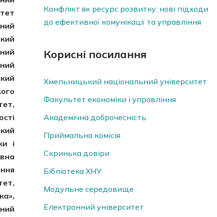
Конфлікт як ресурс розвитку: нові підходи
итет
до ефективної комунікації та управління
чний
ький
вний
Корисні посилання
чний
ький
Хмельницький національний університет
кого
Факультет економіки і управління
тет,
ості
Академічна доброчесність
ький
Приймальна комісія
ки і
Скринька довiри
вна
ання
Бібліотека ХНУ
тет,
Модульне середовище
ка»,
Електронний університет
чний