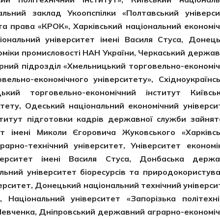
льний заклад Укоопспілки «Полтавський універс
и та права «КРОК», Харківський національний економі
іональний університет імені Василя Стуса, Донец
номіки промисловості НАН України, Черкаський держа
урний підрозділ «Хмельницький торговельно-економі
ельно-економічного університету», Східноукраїнс
цький торговельно-економічний інститут Київсь
тету, Одеський національний економічний універси
ститут підготовки кадрів державної служби зайнят
ет імені Миколи Єгоровича Жуковського «Харківс
рарно-технічний університет, Університет економі
верситет імені Василя Стуса, Донбаська держа
льний університет біоресурсів та природокористув
ерситет, Донецький національний технічний універси
 Національний університет «Запорізька політехні
 Шевченка, Дніпровський державний аграрно-економі