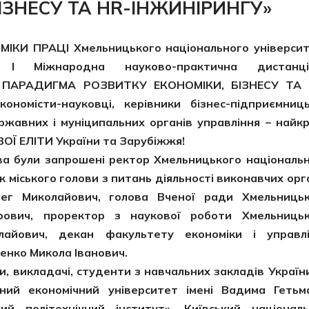
ІЗНЕСУ ТА HR-ІНЖИНІРИНГУ»
МІКИ ПРАЦІ
Хмельницького національного універси
 Міжнародна науково-практична дистанці
ПАРАДИГМА РОЗВИТКУ ЕКОНОМІКИ, БІЗНЕСУ ТА 
ономісти-науковці, керівники бізнес-підприємниц
ржавних і муніципальних органів управління – найк
Ї ЕЛІТИ України та Зарубіжжя!
 були запрошені ректор Хмельницького національ
 міського голови з питань діяльності виконавчих орг
ег Миколайович, голова Вченої ради Хмельницьк
рович, проректор з наукової роботи Хмельницьк
лайович, декан факультету економіки і управлі
енко Микола Іванович.
викладачі, студенти з навчальних закладів Україн
ьний економічний університет імені Вадима Гетьм
ий політехнічний інститут», Київський націонал