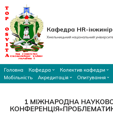
Перейти
до
вмісту
Кафедра HR-інжиніри
Хмельницький національний університ
Головна
Кафедра
Колектив кафедри
Мобільність
Акредитація
Опитування
1 МІЖНАРОДНА НАУКОВ
КОНФЕРЕНЦІЯ«ПРОБЛЕМАТИК