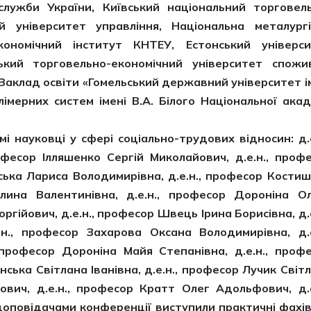
служби України, Київський національний торговел
 університет управління, Національна металург
кономічний інститут КНТЕУ, Естонський універс
ський торговельно-економічний університет спожи
,Заклад освіти «Гомельський державний університет і
мерних систем імені В.А. Білого Національної акад
ауковці у сфері соціально-трудових відносин: д.е
фесор Ілляшенко Сергій Миколайович, д.е.н., проф
ська Лариса Володимирівна, д.е.н., професор Кости
лина Валентинівна, д.е.н., професор Дороніна О
гійович, д.е.н., професор Швець Ірина Борисівна, д.е
н., професор Захарова Оксана Володимирівна, д.е
 професор Дороніна Майя Степанівна, д.е.н., проф
нська Світлана Іванівна, д.е.н., професор Лучик Світ
ович, д.е.н., професор Кратт Олег Адольфович, д.е
повідачами конференції виступили практичні фахів