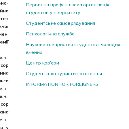
ьно-
Первинна профспілкова організація
ійна
студентів університету
итет
Студентське самоврядування
вчої
Психологічна служба
мені
емії
Наукове товариство студентів і молодих
вчених
.н.,
Центр кар’єри
есор
шина
Студентська туристична агенція
льга
INFORMATION FOR FOREIGNERS
.н.,
.н.,
есор
лана
.н.,
ці у