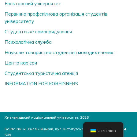
Електронний університет
Первинна профспілкова організація студентів
університету
Студентське самоврядування
Психологічна служба
Наукове товариство студентів і молодих вчених
Центр кар’єри
Студентська туристична агенція
INFORMATION FOR FOREIGNERS
Хмельницький національний університет, 2026
Контакти: м. Хмельницький, вул. Інститутська, 11, 4-й корпус, ауд. 4-
Ukrainian
509